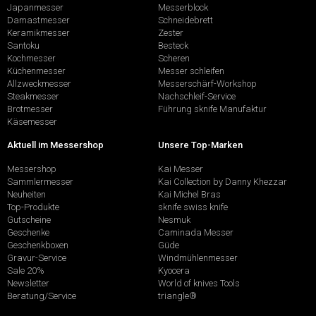
Japanmesser
Messerblock
Damastmesser
Schneidebrett
Keramikmesser
Zester
Santoku
Besteck
Kochmesser
Scheren
Küchenmesser
Messer schleifen
Allzweckmesser
Messerschärf-Workshop
Steakmesser
Nachschleif-Service
Brotmesser
Führung sknife Manufaktur
Käsemesser
Aktuell im Messershop
Unsere Top-Marken
Messershop
Kai Messer
Sammlermesser
Kai Collection by Danny Khezzar
Neuheiten
Kai Michel Bras
Top-Produkte
sknife swiss knife
Gutscheine
Nesmuk
Geschenke
Caminada Messer
Geschenkboxen
Güde
Gravur-Service
Windmühlenmesser
Sale 20%
Kyocera
Newsletter
World of knives Tools
Beratung/Service
triangle®