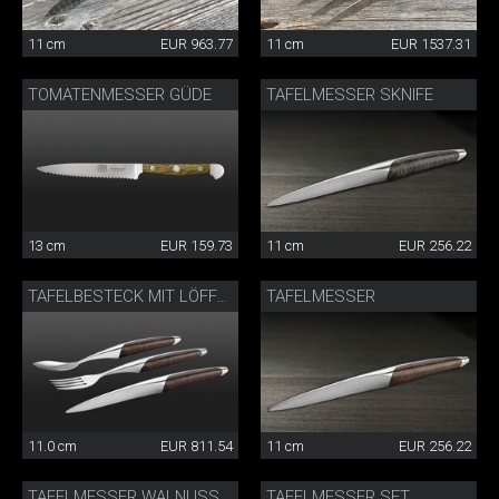
11 cm
EUR 963.77
11 cm
EUR 1537.31
TOMATENMESSER GÜDE
TAFELMESSER SKNIFE
13 cm
EUR 159.73
11 cm
EUR 256.22
TAFELMESSER
TAFELBESTECK MIT LÖFFEL WALNUSS
11.0 cm
EUR 811.54
11 cm
EUR 256.22
TAFELMESSER WALNUSS
TAFELMESSER SET