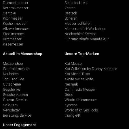
Damastmesser
Schneidebrett
Keramikmesser
Zester
Santoku
Besteck
Kochmesser
Scheren
Küchenmesser
Messer schleifen
Allzweckmesser
Messerschärf-Workshop
Steakmesser
Nachschleif-Service
Brotmesser
Führung sknife Manufaktur
Käsemesser
Aktuell im Messershop
Unsere Top-Marken
Messershop
Kai Messer
Sammlermesser
Kai Collection by Danny Khezzar
Neuheiten
Kai Michel Bras
Top-Produkte
sknife swiss knife
Gutscheine
Nesmuk
Geschenke
Caminada Messer
Geschenkboxen
Güde
Gravur-Service
Windmühlenmesser
Sale 20%
Kyocera
Newsletter
World of knives Tools
Beratung/Service
triangle®
Unser Engagement