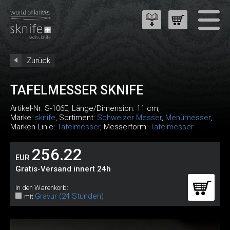
Zurück
TAFELMESSER SKNIFE
Artikel-Nr:
S-106E
, Länge/Dimension: 11 cm,
Marke:
sknife
, Sortiment:
Schweizer Messer
,
Menümesser
,
Marken-Linie:
Tafelmesser
, Messerform:
Tafelmesser
256.22
EUR
Gratis-Versand innert 24h
In den Warenkorb:
Gravur (24 Stunden)
mit