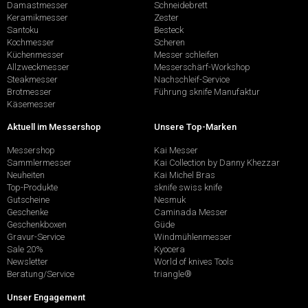
Damastmesser
Schneidebrett
Keramikmesser
Zester
Santoku
Besteck
Kochmesser
Scheren
Küchenmesser
Messer schleifen
Allzweckmesser
Messerschärf-Workshop
Steakmesser
Nachschleif-Service
Brotmesser
Führung sknife Manufaktur
Käsemesser
Aktuell im Messershop
Unsere Top-Marken
Messershop
Kai Messer
Sammlermesser
Kai Collection by Danny Khezzar
Neuheiten
Kai Michel Bras
Top-Produkte
sknife swiss knife
Gutscheine
Nesmuk
Geschenke
Caminada Messer
Geschenkboxen
Güde
Gravur-Service
Windmühlenmesser
Sale 20%
Kyocera
Newsletter
World of knives Tools
Beratung/Service
triangle®
Unser Engagement