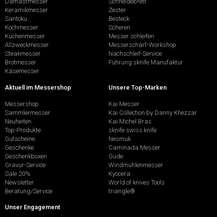
Damastmesser
Schneidebrett
Keramikmesser
Zester
Santoku
Besteck
Kochmesser
Scheren
Küchenmesser
Messer schleifen
Allzweckmesser
Messerschärf-Workshop
Steakmesser
Nachschleif-Service
Brotmesser
Führung sknife Manufaktur
Käsemesser
Aktuell im Messershop
Unsere Top-Marken
Messershop
Kai Messer
Sammlermesser
Kai Collection by Danny Khezzar
Neuheiten
Kai Michel Bras
Top-Produkte
sknife swiss knife
Gutscheine
Nesmuk
Geschenke
Caminada Messer
Geschenkboxen
Güde
Gravur-Service
Windmühlenmesser
Sale 20%
Kyocera
Newsletter
World of knives Tools
Beratung/Service
triangle®
Unser Engagement