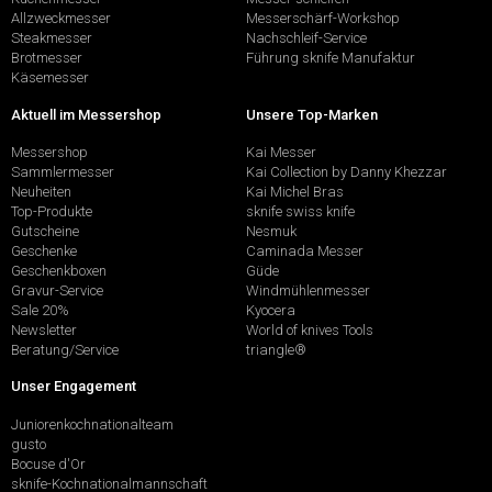
Allzweckmesser
Messerschärf-Workshop
Steakmesser
Nachschleif-Service
Brotmesser
Führung sknife Manufaktur
Käsemesser
Aktuell im Messershop
Unsere Top-Marken
Messershop
Kai Messer
Sammlermesser
Kai Collection by Danny Khezzar
Neuheiten
Kai Michel Bras
Top-Produkte
sknife swiss knife
Gutscheine
Nesmuk
Geschenke
Caminada Messer
Geschenkboxen
Güde
Gravur-Service
Windmühlenmesser
Sale 20%
Kyocera
Newsletter
World of knives Tools
Beratung/Service
triangle®
Unser Engagement
Juniorenkochnationalteam
gusto
Bocuse d'Or
sknife-Kochnationalmannschaft