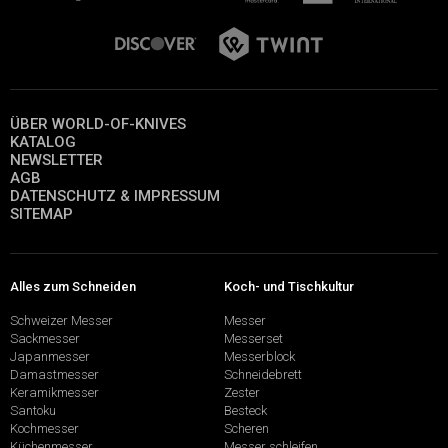
ÜBER WORLD-OF-KNIVES
KATALOG
NEWSLETTER
AGB
DATENSCHUTZ & IMPRESSUM
SITEMAP
Alles zum Schneiden
Koch- und Tischkultur
Schweizer Messer
Messer
Sackmesser
Messerset
Japanmesser
Messerblock
Damastmesser
Schneidebrett
Keramikmesser
Zester
Santoku
Besteck
Kochmesser
Scheren
Küchenmesser
Messer schleifen