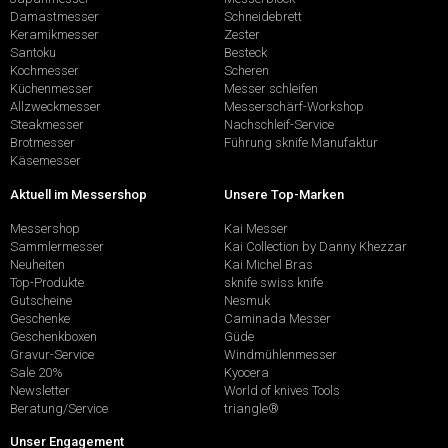
Damastmesser
Schneidebrett
Keramikmesser
Zester
Santoku
Besteck
Kochmesser
Scheren
Küchenmesser
Messer schleifen
Allzweckmesser
Messerschärf-Workshop
Steakmesser
Nachschleif-Service
Brotmesser
Führung sknife Manufaktur
Käsemesser
Aktuell im Messershop
Unsere Top-Marken
Messershop
Kai Messer
Sammlermesser
Kai Collection by Danny Khezzar
Neuheiten
Kai Michel Bras
Top-Produkte
sknife swiss knife
Gutscheine
Nesmuk
Geschenke
Caminada Messer
Geschenkboxen
Güde
Gravur-Service
Windmühlenmesser
Sale 20%
Kyocera
Newsletter
World of knives Tools
Beratung/Service
triangle®
Unser Engagement