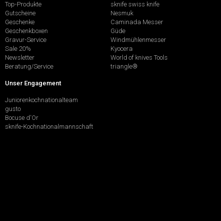
Top-Produkte
sknife swiss knife
Gutscheine
Nesmuk
Geschenke
Caminada Messer
Geschenkboxen
Güde
Gravur-Service
Windmühlenmesser
Sale 20%
Kyocera
Newsletter
World of knives Tools
Beratung/Service
triangle®
Unser Engagement
Juniorenkochnationalteam
gusto
Bocuse d'Or
sknife-Kochnationalmannschaft