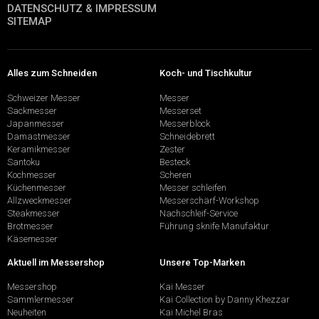
DATENSCHUTZ & IMPRESSUM
SITEMAP
Alles zum Schneiden
Koch- und Tischkultur
Schweizer Messer
Messer
Sackmesser
Messerset
Japanmesser
Messerblock
Damastmesser
Schneidebrett
Keramikmesser
Zester
Santoku
Besteck
Kochmesser
Scheren
Küchenmesser
Messer schleifen
Allzweckmesser
Messerschärf-Workshop
Steakmesser
Nachschleif-Service
Brotmesser
Führung sknife Manufaktur
Käsemesser
Aktuell im Messershop
Unsere Top-Marken
Messershop
Kai Messer
Sammlermesser
Kai Collection by Danny Khezzar
Neuheiten
Kai Michel Bras