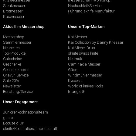
Allzweckmesser
Messerschärf-Workshop
Steakmesser
Nachschleif-Service
Brotmesser
Führung sknife Manufaktur
Käsemesser
Aktuell im Messershop
Unsere Top-Marken
Messershop
Kai Messer
Sammlermesser
Kai Collection by Danny Khezzar
Neuheiten
Kai Michel Bras
Top-Produkte
sknife swiss knife
Gutscheine
Nesmuk
Geschenke
Caminada Messer
Geschenkboxen
Güde
Gravur-Service
Windmühlenmesser
Sale 20%
Kyocera
Newsletter
World of knives Tools
Beratung/Service
triangle®
Unser Engagement
Juniorenkochnationalteam
gusto
Bocuse d'Or
sknife-Kochnationalmannschaft