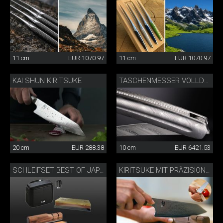
11 cm
EUR 1070.97
11 cm
EUR 1070.97
KAI SHUN KIRITSUKE
TASCHENMESSER VOLLDAMAST DIAMANT
20 cm
EUR 288.38
10 cm
EUR 6421.53
SCHLEIFSET BEST OF JAPAN AND SWITZERLAND
KIRITSUKE MIT PRÄZISIONSMESSERSCHÄRFER