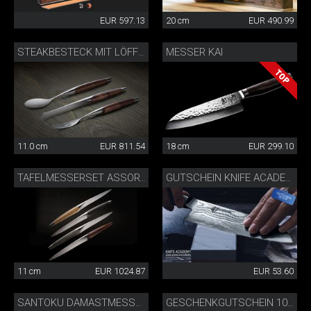
EUR 597.13
20 cm
EUR 490.99
MESSER KAI
STEAKBESTECK MIT LÖFFEL WALNUSS
11.0 cm
EUR 811.54
18 cm
EUR 299.10
TAFELMESSERSET ASSORTIERT
GUTSCHEIN KNIFE ACADEMY 50 CHF
11 cm
EUR 1024.87
EUR 53.60
SANTOKU DAMASTMESSER
GESCHENKGUTSCHEIN 100 CHF