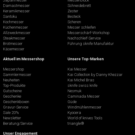
Japanmesser
Messerblock
Damastmesser
Schneidebrett
Keramikmesser
Zester
Santoku
Besteck
Kochmesser
Scheren
Küchenmesser
Messer schleifen
Allzweckmesser
Messerschärf-Workshop
Steakmesser
Nachschleif-Service
Brotmesser
Führung sknife Manufaktur
Käsemesser
Aktuell im Messershop
Unsere Top-Marken
Messershop
Kai Messer
Sammlermesser
Kai Collection by Danny Khezzar
Neuheiten
Kai Michel Bras
Top-Produkte
sknife swiss knife
Gutscheine
Nesmuk
Geschenke
Caminada Messer
Geschenkboxen
Güde
Gravur-Service
Windmühlenmesser
Sale 20%
Kyocera
Newsletter
World of knives Tools
Beratung/Service
triangle®
Unser Engagement