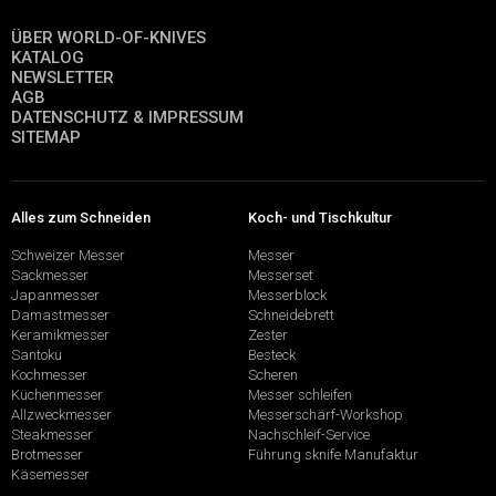
ÜBER WORLD-OF-KNIVES
KATALOG
NEWSLETTER
AGB
DATENSCHUTZ & IMPRESSUM
SITEMAP
Alles zum Schneiden
Koch- und Tischkultur
Schweizer Messer
Messer
Sackmesser
Messerset
Japanmesser
Messerblock
Damastmesser
Schneidebrett
Keramikmesser
Zester
Santoku
Besteck
Kochmesser
Scheren
Küchenmesser
Messer schleifen
Allzweckmesser
Messerschärf-Workshop
Steakmesser
Nachschleif-Service
Brotmesser
Führung sknife Manufaktur
Käsemesser