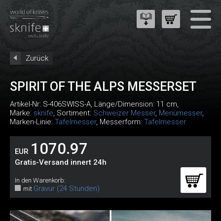
Zurück
SPIRIT OF THE ALPS MESSERSET
Artikel-Nr:
S-406SWISS-A
, Länge/Dimension: 11 cm,
Marke:
sknife
, Sortiment:
Schweizer Messer
,
Menümesser
,
Marken-Linie:
Tafelmesser
, Messerform:
Tafelmesser
1070.97
EUR
Gratis-Versand innert 24h
In den Warenkorb:
Gravur (24 Stunden)
mit