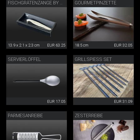
GOURMETPINZETTE
FISCHGRÄTENZANGE BY DANNY KHEZZAR
13.9 x 2.1 x 2.3 cm
EUR 63.25
18.5 cm
EUR 32.05
SERVIERLÖFFEL
GRILLSPIESS SET
EUR 17.05
EUR 31.09
PARMESANREIBE
ZESTERREIBE