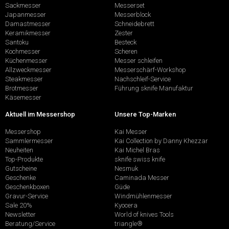
Sackmesser
Messerset
Japanmesser
Messerblock
Damastmesser
Schneidebrett
Keramikmesser
Zester
Santoku
Besteck
Kochmesser
Scheren
Küchenmesser
Messer schleifen
Allzweckmesser
Messerschärf-Workshop
Steakmesser
Nachschleif-Service
Brotmesser
Führung sknife Manufaktur
Käsemesser
Aktuell im Messershop
Unsere Top-Marken
Messershop
Kai Messer
Sammlermesser
Kai Collection by Danny Khezzar
Neuheiten
Kai Michel Bras
Top-Produkte
sknife swiss knife
Gutscheine
Nesmuk
Geschenke
Caminada Messer
Geschenkboxen
Güde
Gravur-Service
Windmühlenmesser
Sale 20%
Kyocera
Newsletter
World of knives Tools
Beratung/Service
triangle®