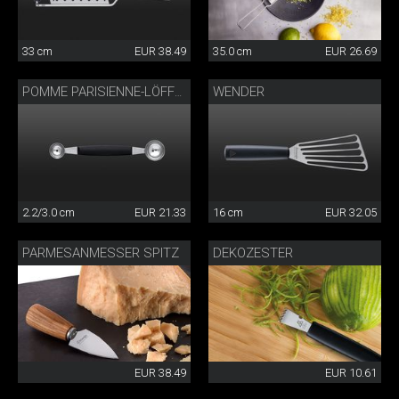
33 cm
EUR 38.49
35.0 cm
EUR 26.69
WENDER
POMME PARISIENNE-LÖFFEL DOPPELT
2.2/3.0 cm
EUR 21.33
16 cm
EUR 32.05
PARMESANMESSER SPITZ
DEKOZESTER
EUR 38.49
EUR 10.61