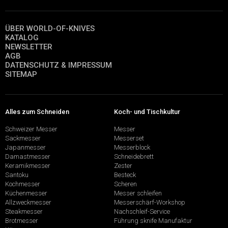
ÜBER WORLD-OF-KNIVES
KATALOG
NEWSLETTER
AGB
DATENSCHUTZ & IMPRESSUM
SITEMAP
Alles zum Schneiden
Koch- und Tischkultur
Schweizer Messer
Messer
Sackmesser
Messerset
Japanmesser
Messerblock
Damastmesser
Schneidebrett
Keramikmesser
Zester
Santoku
Besteck
Kochmesser
Scheren
Küchenmesser
Messer schleifen
Allzweckmesser
Messerschärf-Workshop
Steakmesser
Nachschleif-Service
Brotmesser
Führung sknife Manufaktur