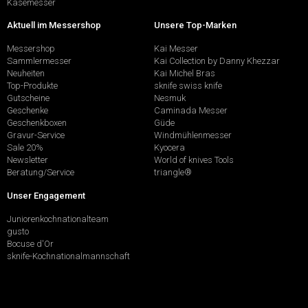
Käsemesser
Aktuell im Messershop
Unsere Top-Marken
Messershop
Kai Messer
Sammlermesser
Kai Collection by Danny Khezzar
Neuheiten
Kai Michel Bras
Top-Produkte
sknife swiss knife
Gutscheine
Nesmuk
Geschenke
Caminada Messer
Geschenkboxen
Güde
Gravur-Service
Windmühlenmesser
Sale 20%
Kyocera
Newsletter
World of knives Tools
Beratung/Service
triangle®
Unser Engagement
Juniorenkochnationalteam
gusto
Bocuse d'Or
sknife-Kochnationalmannschaft