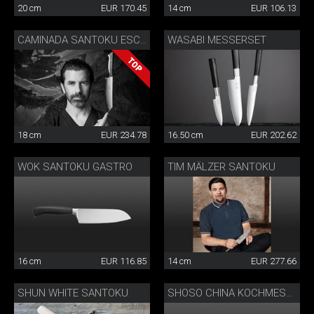
20 cm
EUR 170.45
14 cm
EUR 106.13
WASABI MESSERSET
CAMINADA SANTOKU ESCHE
18 cm
EUR 234.78
16.50 cm
EUR 202.62
WOK SANTOKU GASTRO
TIM MÄLZER SANTOKU
16 cm
EUR 116.85
14 cm
EUR 277.66
SHUN WHITE SANTOKU
SHOSO CHINA KOCHMESSER