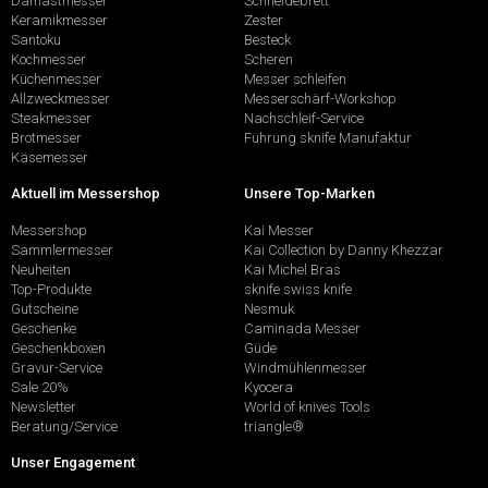
Damastmesser
Schneidebrett
Keramikmesser
Zester
Santoku
Besteck
Kochmesser
Scheren
Küchenmesser
Messer schleifen
Allzweckmesser
Messerschärf-Workshop
Steakmesser
Nachschleif-Service
Brotmesser
Führung sknife Manufaktur
Käsemesser
Aktuell im Messershop
Unsere Top-Marken
Messershop
Kai Messer
Sammlermesser
Kai Collection by Danny Khezzar
Neuheiten
Kai Michel Bras
Top-Produkte
sknife swiss knife
Gutscheine
Nesmuk
Geschenke
Caminada Messer
Geschenkboxen
Güde
Gravur-Service
Windmühlenmesser
Sale 20%
Kyocera
Newsletter
World of knives Tools
Beratung/Service
triangle®
Unser Engagement