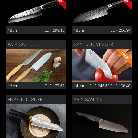
18 cm
EUR 299.10
18 cm
EUR 266.94
WOK SANTOKU
SANTOKU MESSER
16 cm
EUR 127.57
14 cm
EUR 245.50
EUR 196.40
ENSEI KIRITSUKE
SHIN SANTOKU