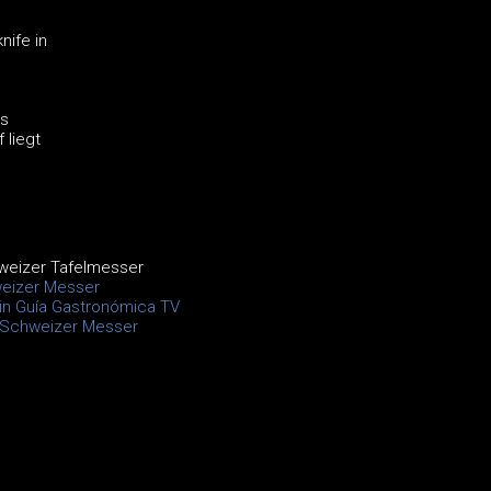
ife in
es
 liegt
weizer Tafelmesser
eizer Messer
 in Guía Gastronómica TV
e Schweizer Messer