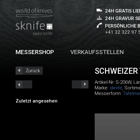
24H GRATIS LI
24H GRAVUR S
PERSÖNLICHE 
+41 32 322 97 
MESSERSHOP
VERKAUFSSTELLEN
SCHWEIZER
Zurück
Artikel-Nr:
S-206W
, L
Marke:
sknife
, Sortim
Messerform:
Tafelme
Zuletzt angesehen