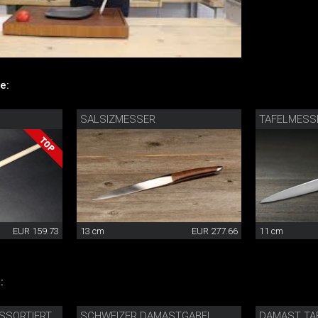
e:
SALSIZMESSER
TAFELMESS
EUR 159.73
13 cm
EUR 277.66
11 cm
:
SSORTIERT
SCHWEIZER DAMASTGABEL
DAMAST TA