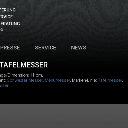
EFERUNG
ERVICE
BERATUNG
55
PRESSE
SERVICE
NEWS
 TAFELMESSER
änge/Dimension: 11 cm,
ent:
Schweizer Messer
,
Menümesser
, Marken-Linie:
Tafelmesser
,
sser