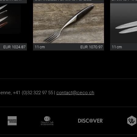
EUR 1024.87
11 cm
EUR 1070.97
11 cm
ienne, +41 (0)32 322 97 55 |
contact@ceco.ch