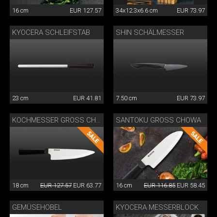
16 cm
EUR 127.57
34x12.3x6.6 cm
EUR 73.97
KYOCERA SCHLEIFSTAB
SHIN SCHÄLMESSER
23 cm
EUR 41.81
7.50 cm
EUR 73.97
SANTOKU GROSS CHOWA
KOCHMESSER GROSS CHOWA
18 cm
EUR 127.57
EUR 63.77
16 cm
EUR 116.85
EUR 58.45
GEMÜSEHOBEL
KYOCERA MESSERBLOCK