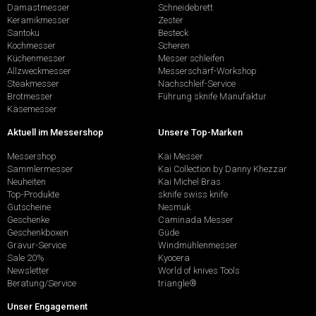
Damastmesser
Schneidebrett
Keramikmesser
Zester
Santoku
Besteck
Kochmesser
Scheren
Küchenmesser
Messer schleifen
Allzweckmesser
Messerschärf-Workshop
Steakmesser
Nachschleif-Service
Brotmesser
Führung sknife Manufaktur
Käsemesser
Aktuell im Messershop
Unsere Top-Marken
Messershop
Kai Messer
Sammlermesser
Kai Collection by Danny Khezzar
Neuheiten
Kai Michel Bras
Top-Produkte
sknife swiss knife
Gutscheine
Nesmuk
Geschenke
Caminada Messer
Geschenkboxen
Güde
Gravur-Service
Windmühlenmesser
Sale 20%
Kyocera
Newsletter
World of knives Tools
Beratung/Service
triangle®
Unser Engagement