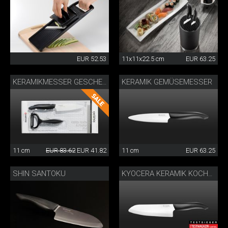
EUR 52.53
11x11x22.5 cm
EUR 63.25
KERAMIK GEMÜSEMESSER
KERAMIKMESSER GESCHENKSET
11 cm
EUR 83.62
EUR 41.82
11 cm
EUR 63.25
SHIN SANTOKU
KYOCERA KERAMIK KOCHMESSER