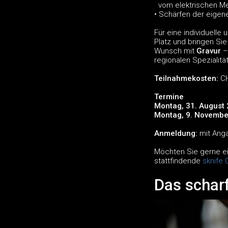
vom elektrischen Mes
• Schärfen der eigen
Für eine individuelle
Platz und bringen Si
Wunsch mit
Gravur
–
regionalen Spezialitä
Teilnahmekosten:
CH
Termine
Montag, 31. August 2
Montag, 9. November
Anmeldung:
mit Anga
Möchten Sie gerne ei
stattfindende
sknife
Das schar