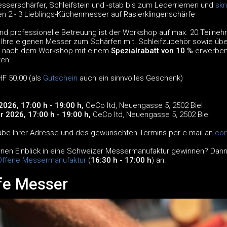
serschärfer, Schleifstein und -stab bis zum Lederriemen und
skn
en 2 - 3 Lieblings-Küchenmesser auf Rasierklingenschärfe
 und professionelle Betreuung ist der Workshop auf max. 20 Teilne
e Ihre eigenen Messer zum Schärfen mit. Schleifzubehör sowie üb
 nach dem Workshop mit einem
Spezialrabatt von 10 %
erwerben.
ten.
F 50.00 (als
Gutschein
auch ein sinnvolles Geschenk)
026, 17:00 h - 19:00 h,
CeCo ltd, Neuengasse 5, 2502 Biel
 2026, 17:00 h - 19:00 h,
CeCo ltd, Neuengasse 5, 2502 Biel
be Ihrer Adresse und des gewünschten Termins per e-mail an
co
nen Einblick in eine Schweizer Messermanufaktur gewinnen? Dann 
 Offene Messermanufaktur
(
16:30 h
- 17:00 h
) an.
fe Messer