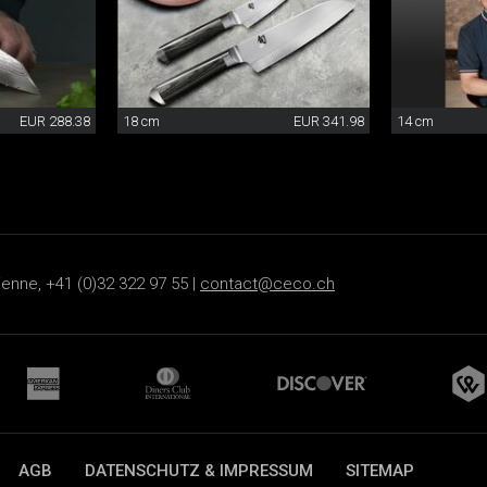
EUR 288.38
18 cm
EUR 341.98
14 cm
ienne, +41 (0)32 322 97 55 |
contact@ceco.ch
AGB
DATENSCHUTZ & IMPRESSUM
SITEMAP