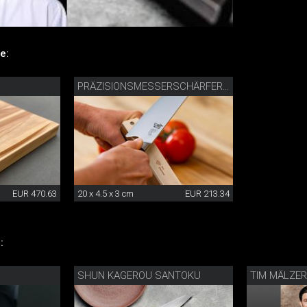
e:
PRÄZISIONSMESSERSCHÄRFER MIT DIAMANTLEDER
EUR 470.63
20 x 4.5 x 3 cm
EUR 213.34
:
SHUN KAGEROU SANTOKU
TIM MÄLZE