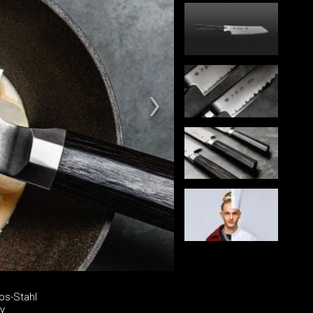
os-Stahl
y