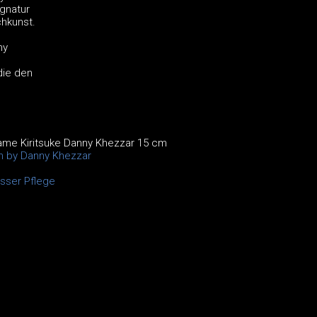
gnatur
chkunst.
ny
die den
ame Kiritsuke Danny Khezzar 15 cm
on by Danny Khezzar
sser Pflege