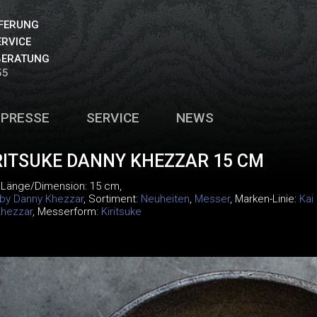
EFERUNG
ERVICE
BERATUNG
55
PRESSE
SERVICE
NEWS
ITSUKE DANNY KHEZZAR 15 CM
, Länge/Dimension: 15 cm,
 by Danny Khezzar
, Sortiment:
Neuheiten
,
Messer
, Marken-Linie:
Kai
Khezzar
, Messerform:
Kiritsuke