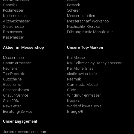
Santoku
Besteck
Kochmesser
Scheren
Küchenmesser
Messer schleifen
Allzweckmesser
Messerschärf-Workshop
Steakmesser
Nachschleif-Service
Brotmesser
Führung sknife Manufaktur
Käsemesser
Aktuell im Messershop
Unsere Top-Marken
Messershop
Kai Messer
Sammlermesser
Kai Collection by Danny Khezzar
Neuheiten
Kai Michel Bras
Top-Produkte
sknife swiss knife
Gutscheine
Nesmuk
Geschenke
Caminada Messer
Geschenkboxen
Güde
Gravur-Service
Windmühlenmesser
Sale 20%
Kyocera
Newsletter
World of knives Tools
Beratung/Service
triangle®
Unser Engagement
Juniorenkochnationalteam