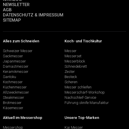
NEWSLETTER
AGB
DATENSCHUTZ & IMPRESSUM
SITEMAP
Alles zum Schneiden
Koch- und Tischkultur
Schweizer Messer
Messer
Sackmesser
Messerset
Japanmesser
Messerblock
Damastmesser
Schneidebrett
Keramikmesser
Zester
Santoku
Besteck
Kochmesser
Scheren
Küchenmesser
Messer schleifen
Allzweckmesser
Messerschärf-Workshop
Steakmesser
Nachschleif-Service
Brotmesser
Führung sknife Manufaktur
Käsemesser
Aktuell im Messershop
Unsere Top-Marken
Messershop
Kai Messer