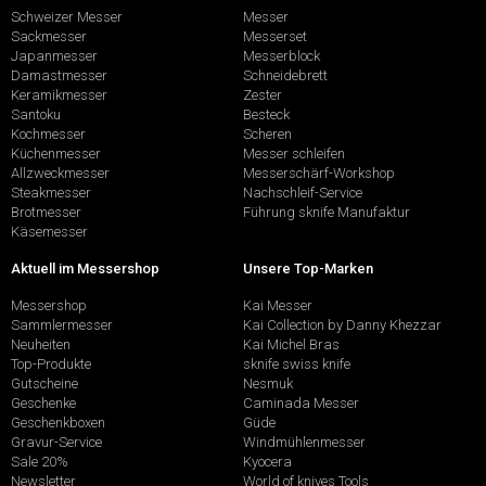
Schweizer Messer
Messer
Sackmesser
Messerset
Japanmesser
Messerblock
Damastmesser
Schneidebrett
Keramikmesser
Zester
Santoku
Besteck
Kochmesser
Scheren
Küchenmesser
Messer schleifen
Allzweckmesser
Messerschärf-Workshop
Steakmesser
Nachschleif-Service
Brotmesser
Führung sknife Manufaktur
Käsemesser
Aktuell im Messershop
Unsere Top-Marken
Messershop
Kai Messer
Sammlermesser
Kai Collection by Danny Khezzar
Neuheiten
Kai Michel Bras
Top-Produkte
sknife swiss knife
Gutscheine
Nesmuk
Geschenke
Caminada Messer
Geschenkboxen
Güde
Gravur-Service
Windmühlenmesser
Sale 20%
Kyocera
Newsletter
World of knives Tools