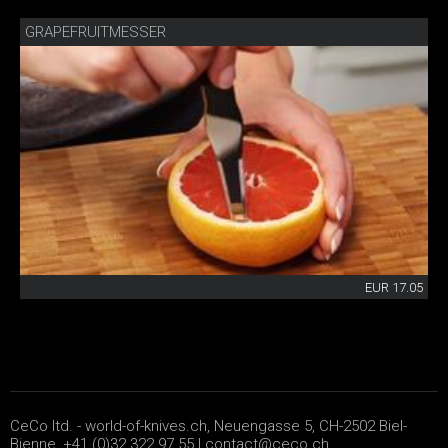
GRAPEFRUITMESSER
EUR 17.05
CeCo ltd. - world-of-knives.ch, Neuengasse 5, CH-2502 Biel-
Bienne, +41 (0)32 322 97 55 |
contact@ceco.ch