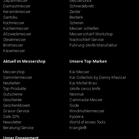
Japanmesser
Messerblock
Damastmesser
Schneidebrett
Keramikmesser
Zester
Santoku
Besteck
Kochmesser
Scheren
Küchenmesser
Messer schleifen
Allzweckmesser
Messerschärf-Workshop
Steakmesser
Nachschleif-Service
Brotmesser
Führung sknife Manufaktur
Käsemesser
Aktuell im Messershop
Unsere Top-Marken
Messershop
Kai Messer
Sammlermesser
Kai Collection by Danny Khezzar
Neuheiten
Kai Michel Bras
Top-Produkte
sknife swiss knife
Gutscheine
Nesmuk
Geschenke
Caminada Messer
Geschenkboxen
Güde
Gravur-Service
Windmühlenmesser
Sale 20%
Kyocera
Newsletter
World of knives Tools
Beratung/Service
triangle®
Unser Engagement