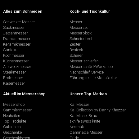
Alles zum Schneiden
Koch- und Tischkultur
Schweizer Messer
Messer
Sackmesser
Messerset
Japanmesser
Messerblock
Damastmesser
Schneidebrett
Keramikmesser
Zester
Santoku
Besteck
Kochmesser
Scheren
Küchenmesser
Messer schleifen
Allzweckmesser
Messerschärf-Workshop
Steakmesser
Nachschleif-Service
Brotmesser
Führung sknife Manufaktur
Käsemesser
Aktuell im Messershop
Unsere Top-Marken
Messershop
Kai Messer
Sammlermesser
Kai Collection by Danny Khezzar
Neuheiten
Kai Michel Bras
Top-Produkte
sknife swiss knife
Gutscheine
Nesmuk
Geschenke
Caminada Messer
Geschenkboxen
Güde