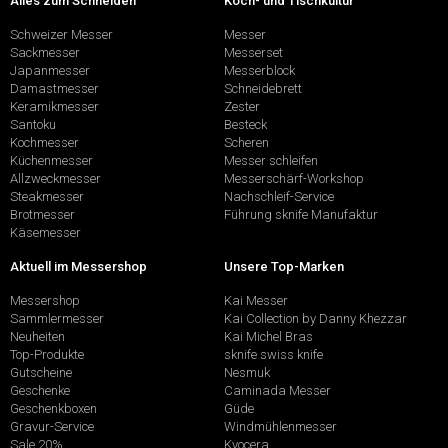
Alles zum Schneiden
Koch- und Tischkultur
Schweizer Messer
Messer
Sackmesser
Messerset
Japanmesser
Messerblock
Damastmesser
Schneidebrett
Keramikmesser
Zester
Santoku
Besteck
Kochmesser
Scheren
Küchenmesser
Messer schleifen
Allzweckmesser
Messerschärf-Workshop
Steakmesser
Nachschleif-Service
Brotmesser
Führung sknife Manufaktur
Käsemesser
Aktuell im Messershop
Unsere Top-Marken
Messershop
Kai Messer
Sammlermesser
Kai Collection by Danny Khezzar
Neuheiten
Kai Michel Bras
Top-Produkte
sknife swiss knife
Gutscheine
Nesmuk
Geschenke
Caminada Messer
Geschenkboxen
Güde
Gravur-Service
Windmühlenmesser
Sale 20%
Kyocera