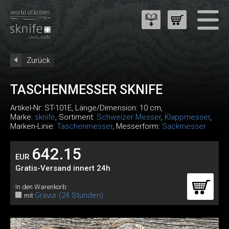
Zurück
TASCHENMESSER SKNIFE
Artikel-Nr:
ST-101E
, Länge/Dimension: 10 cm,
Marke:
sknife
, Sortiment:
Schweizer Messer
,
Klappmesser
,
Marken-Linie:
Taschenmesser
, Messerform:
Sackmesser
642.15
EUR
Gratis-Versand innert 24h
In den Warenkorb:
Gravur (24 Stunden)
mit