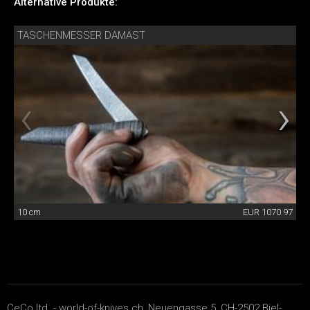
Alternative Produkte:
TASCHENMESSER DAMAST
10 cm
EUR 1070.97
CeCo ltd. - world-of-knives.ch, Neuengasse 5, CH-2502 Biel-