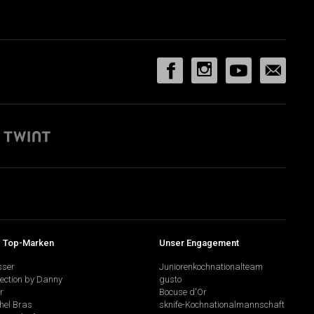
 Top-Marken
Unser Engagement
sser
Juniorenkochnationalteam
lection by Danny
gusto
r
Bocuse d'Or
hel Bras
sknife-Kochnationalmannschaft