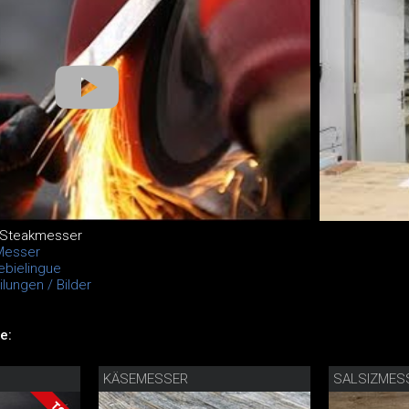
 Steakmesser
Messer
ebielingue
lungen / Bilder
e:
KÄSEMESSER
SALSIZMES