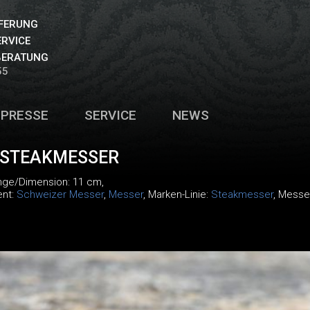
EFERUNG
ERVICE
BERATUNG
55
PRESSE
SERVICE
NEWS
 STEAKMESSER
änge/Dimension: 11 cm,
ent:
Schweizer Messer
,
Messer
, Marken-Linie:
Steakmesser
, Messe