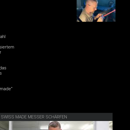
ahl
isiertem
r
 das
s
s made"
E SWISS MADE MESSER SCHÄRFEN