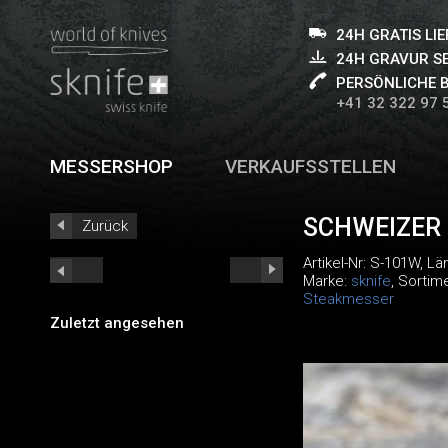
24H GRATIS LI
24H GRAVUR S
PERSÖNLICHE 
+41 32 322 97 
MESSERSHOP
VERKAUFSSTELLEN
SCHWEIZER
Zurück
Artikel-Nr:
S-101W
, L
Marke:
sknife
, Sortim
Steakmesser
Zuletzt angesehen