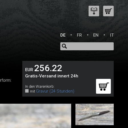
DE
FR
EN
IT
256.22
EUR
Gratis-Versand innert 24h
rform:
In den Warenkorb:
Gravur (24 Stunden)
mit