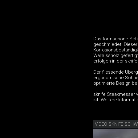
Das formschöne Schw
geschmiedet. Dieser 
Korrosionsbeständigke
Walnussholz gefertig
erfolgen in der sknif
Der fliessende Überg
ergonomische Schnei
optimierte Design be
sknife Steakmesser we
ist. Weitere Informat
VIDEO SKNIFE SCHW