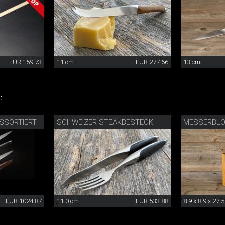
EUR 159.73
11 cm
EUR 277.66
13 cm
:
SSORTIERT
SCHWEIZER STEAKBESTECK
MESSERBLO
EUR 1024.87
11.0 cm
EUR 533.88
8.9 x 8.9 x 27.