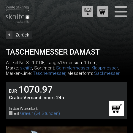
Zurück
TASCHENMESSER DAMAST
Artikel-Nr:
ST-101DE
, Länge/Dimension: 10 cm,
Marke:
sknife
, Sortiment:
Sammlermesser
,
Klappmesser
,
Marken-Linie:
Taschenmesser
, Messerform:
Sackmesser
1070.97
EUR
Gratis-Versand innert 24h
In den Warenkorb:
Gravur (24 Stunden)
mit