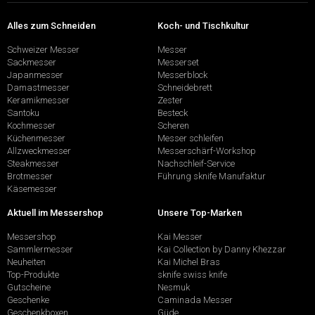
Alles zum Schneiden
Koch- und Tischkultur
Schweizer Messer
Messer
Sackmesser
Messerset
Japanmesser
Messerblock
Damastmesser
Schneidebrett
Keramikmesser
Zester
Santoku
Besteck
Kochmesser
Scheren
Küchenmesser
Messer schleifen
Allzweckmesser
Messerschärf-Workshop
Steakmesser
Nachschleif-Service
Brotmesser
Führung sknife Manufaktur
Käsemesser
Aktuell im Messershop
Unsere Top-Marken
Messershop
Kai Messer
Sammlermesser
Kai Collection by Danny Khezzar
Neuheiten
Kai Michel Bras
Top-Produkte
sknife swiss knife
Gutscheine
Nesmuk
Geschenke
Caminada Messer
Geschenkboxen
Güde