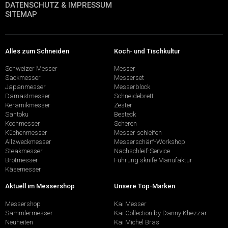
DATENSCHUTZ & IMPRESSUM
SITEMAP
Alles zum Schneiden
Koch- und Tischkultur
Schweizer Messer
Messer
Sackmesser
Messerset
Japanmesser
Messerblock
Damastmesser
Schneidebrett
Keramikmesser
Zester
Santoku
Besteck
Kochmesser
Scheren
Küchenmesser
Messer schleifen
Allzweckmesser
Messerschärf-Workshop
Steakmesser
Nachschleif-Service
Brotmesser
Führung sknife Manufaktur
Käsemesser
Aktuell im Messershop
Unsere Top-Marken
Messershop
Kai Messer
Sammlermesser
Kai Collection by Danny Khezzar
Neuheiten
Kai Michel Bras