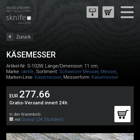
Zurück
KÄSEMESSER
Artikel-Nr:
S-102W
, Länge/Dimension: 11 cm,
Marke:
sknife
, Sortiment:
Schweizer Messer
,
Messer
,
Marken-Linie:
Käsemesser
, Messerform:
Käsemesser
277.66
EUR
Gratis-Versand innert 24h
In den Warenkorb:
Gravur (24 Stunden)
mit