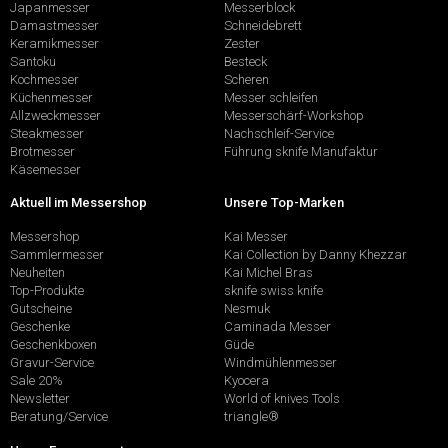
Japanmesser
Messerblock
Damastmesser
Schneidebrett
Keramikmesser
Zester
Santoku
Besteck
Kochmesser
Scheren
Küchenmesser
Messer schleifen
Allzweckmesser
Messerschärf-Workshop
Steakmesser
Nachschleif-Service
Brotmesser
Führung sknife Manufaktur
Käsemesser
Aktuell im Messershop
Unsere Top-Marken
Messershop
Kai Messer
Sammlermesser
Kai Collection by Danny Khezzar
Neuheiten
Kai Michel Bras
Top-Produkte
sknife swiss knife
Gutscheine
Nesmuk
Geschenke
Caminada Messer
Geschenkboxen
Güde
Gravur-Service
Windmühlenmesser
Sale 20%
Kyocera
Newsletter
World of knives Tools
Beratung/Service
triangle®