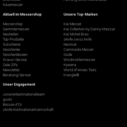
Käsemesser
Aktuell im Messershop
Unsere Top-Marken
Messershop
Kai Messer
Sammlermesser
Kai Collection by Danny Khezzar
Neuheiten
Kai Michel Bras
Top-Produkte
sknife swiss knife
Gutscheine
Nesmuk
Geschenke
Caminada Messer
Geschenkboxen
Güde
Gravur-Service
Windmühlenmesser
Sale 20%
Kyocera
Newsletter
World of knives Tools
Beratung/Service
triangle®
Unser Engagement
Juniorenkochnationalteam
gusto
Bocuse d'Or
sknife-Kochnationalmannschaft