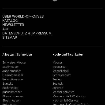
ÜBER WORLD-OF-KNIVES
KATALOG
NEWSLETTER
AGB
DATENSCHUTZ & IMPRESSUM
SITEMAP
Alles zum Schneiden
Koch- und Tischkultur
Schweizer Messer
Messer
Sackmesser
Messerset
Japanmesser
Messerblock
Damastmesser
Schneidebrett
Keramikmesser
Zester
Santoku
Besteck
Kochmesser
Scheren
Küchenmesser
Messer schleifen
Allzweckmesser
Messerschärf-Workshop
Steakmesser
Nachschleif-Service
Brotmesser
Führung sknife Manufaktur