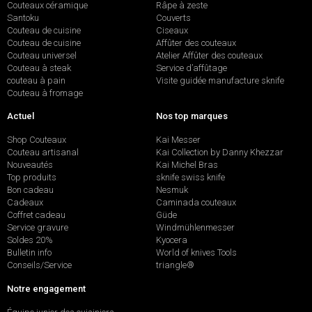
Couteaux céramique
Râpe à zeste
Santoku
Couverts
Couteau de cuisine
Ciseaux
Couteau de cuisine
Affûter des couteaux
Couteau universel
Atelier Affûter des couteaux
Couteau à steak
Service d’affûtage
couteau à pain
Visite guidée manufacture sknife
Couteau à fromage
Actuel
Nos top marques
Shop Couteaux
Kai Messer
Couteau artisanal
Kai Collection by Danny Khezzar
Nouveautés
Kai Michel Bras
Top produits
sknife swiss knife
Bon cadeau
Nesmuk
Cadeaux
Caminada couteaux
Coffret cadeau
Güde
Service gravure
Windmühlenmesser
Soldes 20%
Kyocera
Bulletin info
World of knives Tools
Conseils/Service
triangle®
Notre engagement