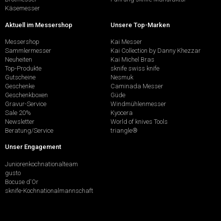
Käsemesser
Aktuell im Messershop
Unsere Top-Marken
Messershop
Kai Messer
Sammlermesser
Kai Collection by Danny Khezzar
Neuheiten
Kai Michel Bras
Top-Produkte
sknife swiss knife
Gutscheine
Nesmuk
Geschenke
Caminada Messer
Geschenkboxen
Güde
Gravur-Service
Windmühlenmesser
Sale 20%
Kyocera
Newsletter
World of knives Tools
Beratung/Service
triangle®
Unser Engagement
Juniorenkochnationalteam
gusto
Bocuse d'Or
sknife-Kochnationalmannschaft