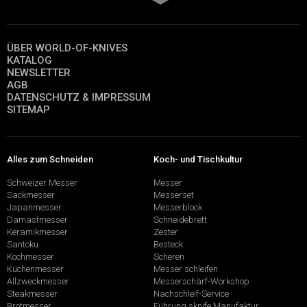
ÜBER WORLD-OF-KNIVES
KATALOG
NEWSLETTER
AGB
DATENSCHUTZ & IMPRESSUM
SITEMAP
Alles zum Schneiden
Koch- und Tischkultur
Schweizer Messer
Messer
Sackmesser
Messerset
Japanmesser
Messerblock
Damastmesser
Schneidebrett
Keramikmesser
Zester
Santoku
Besteck
Kochmesser
Scheren
Küchenmesser
Messer schleifen
Allzweckmesser
Messerschärf-Workshop
Steakmesser
Nachschleif-Service
Brotmesser
Führung sknife Manufaktur