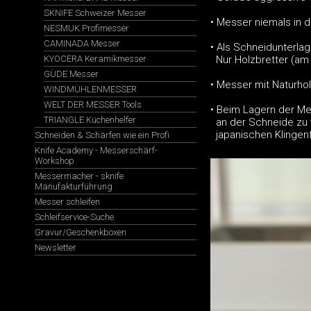
SKNIFE Schweizer Messer
• Messer niemals in 
NESMUK Profimesser
CAMINADA Messer
• Als Schneidunterlag
KYOCERA Keramikmesser
Nur Holzbretter (am 
GÜDE Messer
• Messer mit Naturhol
WINDMÜHLENMESSER
WELT DER MESSER Tools
• Beim Lagern der M
TRIANGLE Küchenhelfer
an der Schneide zu 
japanischen Klingen
Schneiden & Schärfen wie ein Profi
Knife Academy - Messerschärf-
Workshop
Messermacher - sknife
Manufakturführung
Messer schleifen
Schleifservice-Suche
Gravur/Geschenkboxen
Newsletter