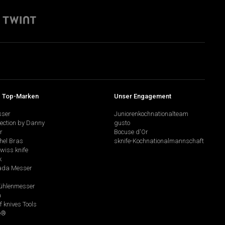
 Top-Marken
Unser Engagement
sser
Juniorenkochnationalteam
lection by Danny
gusto
r
Bocuse d'Or
hel Bras
sknife-Kochnationalmannschaft
swiss knife
k
da Messer
hlenmesser
a
f knives Tools
e®