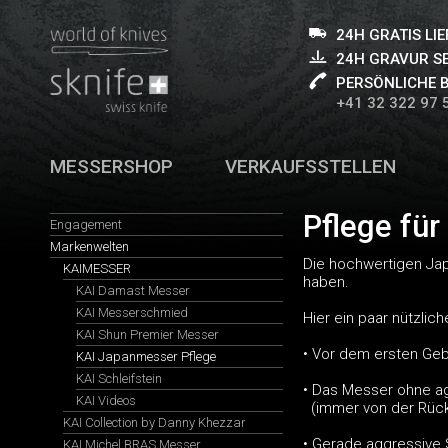
24H GRATIS LI
24H GRAVUR S
PERSÖNLICHE 
+41 32 322 97 
MESSERSHOP
VERKAUFSSTELLEN
Pflege fü
Engagement
Markenwelten
Die hochwertigen Jap
KAIMESSER
haben.
KAI Damast Messer
KAI Messerschmied
Hier ein paar nützlich
KAI Shun Premier Messer
• Vor dem ersten Ge
KAI Japanmesser Pflege
KAI Schleifstein
• Das Messer ohne a
KAI Videos
(immer von der Rück
KAI Collection by Danny Khezzar
• Gerade aggressive 
KAI Michel BRAS Messer