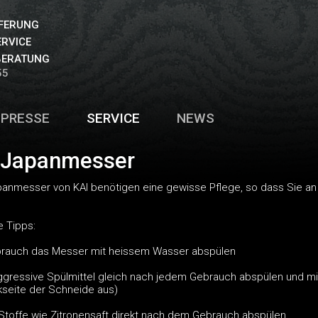
EFERUNG
ERVICE
BERATUNG
55
PRESSE
SERVICE
NEWS
r Japanmesser
anmesser von KAI benötigen eine gewisse Pflege, so dass Sie a
e Tipps:
brauch das Messer mit heissem Wasser abspülen
ggressive Spülmittel gleich nach jedem Gebrauch abspülen und m
seite der Schneide aus)
Stoffe wie Zitronensaft direkt nach dem Gebrauch abspülen