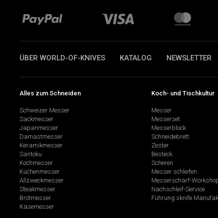
ÜBER WORLD-OF-KNIVES
KATALOG
NEWSLETTER
Alles zum Schneiden
Koch- und Tischkultur
Schweizer Messer
Messer
Sackmesser
Messerset
Japanmesser
Messerblock
Damastmesser
Schneidebrett
Keramikmesser
Zester
Santoku
Besteck
Kochmesser
Scheren
Küchenmesser
Messer schleifen
Allzweckmesser
Messerschärf-Worksho
Steakmesser
Nachschleif-Service
Brotmesser
Führung sknife Manufak
Käsemesser