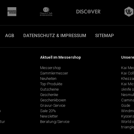
AGB
DATENSCHUTZ & IMPRESSUM
SITEMAP
Aktuell im Messershop
Unsere
Messershop
Kai Me
Sammlermesser
Kai Col
Neuheiten
Khezza
Top-Produkte
Kai Mic
Gutscheine
sknife 
Geschenke
Nesmu
Geschenkboxen
Camina
Gravur-Service
Güde
p
Sale 20%
Windmü
Newsletter
Kyocer
tur
Beratung/Service
World o
triangl