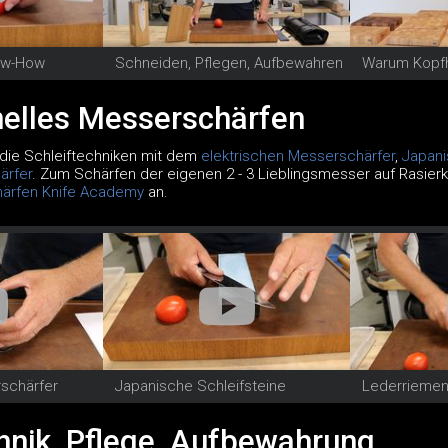
ow-How
Schneiden, Pflegen, Aufbewahren
Warum Kopfh
nelles Messerschärfen
die Schleiftechniken mit dem
elektrischen Messerschärfer
,
Japani
ärfer
. Zum Schärfen der eigenen 2 - 3 Lieblingsmesser auf Rasierk
ärfen Knife Academy
an.
rschärfer
Japanische Schleifsteine
Lederriemen 
hnik, Pflege, Aufbewahrung