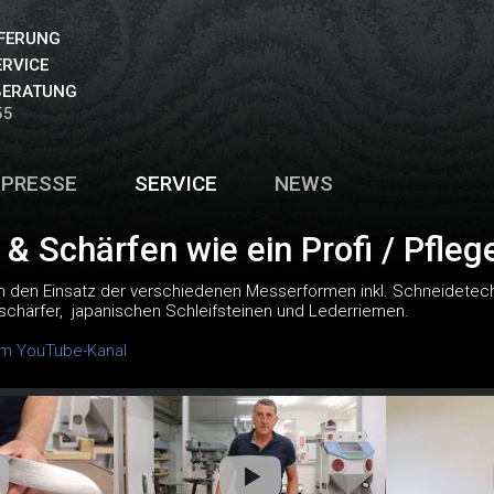
EFERUNG
ERVICE
BERATUNG
55
PRESSE
SERVICE
NEWS
& Schärfen wie ein Profi / Pfle
 den Einsatz der verschiedenen Messerformen inkl. Schneidetechn
chärfer, japanischen Schleifsteinen und Lederriemen.
em YouTube-Kanal