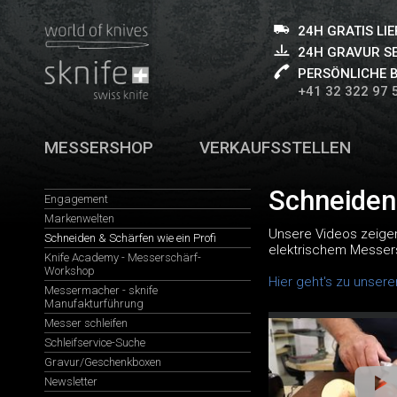
24H GRATIS LI
24H GRAVUR S
PERSÖNLICHE 
+41 32 322 97 
MESSERSHOP
VERKAUFSSTELLEN
Schneiden 
Engagement
Markenwelten
Unsere Videos zeigen
Schneiden & Schärfen wie ein Profi
elektrischem Messers
Knife Academy - Messerschärf-
Workshop
Hier geht's zu unser
Messermacher - sknife
Manufakturführung
Messer schleifen
Schleifservice-Suche
Gravur/Geschenkboxen
Newsletter