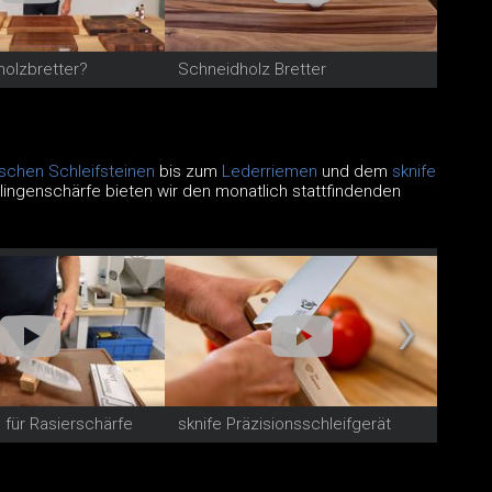
olzbretter?
Schneidholz Bretter
schen Schleifsteinen
bis zum
Lederriemen
und dem
sknife
lingenschärfe bieten wir den monatlich stattfindenden
für Rasierschärfe
sknife Präzisionsschleifgerät
Knif