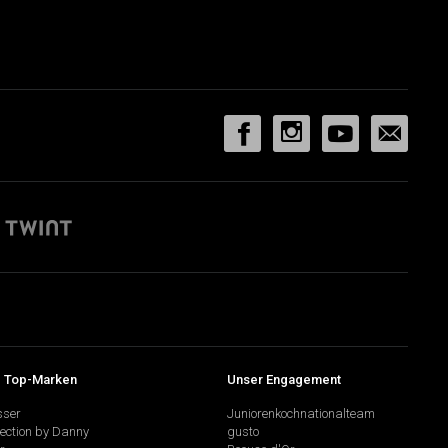
 Top-Marken
Unser Engagement
sser
Juniorenkochnationalteam
lection by Danny
gusto