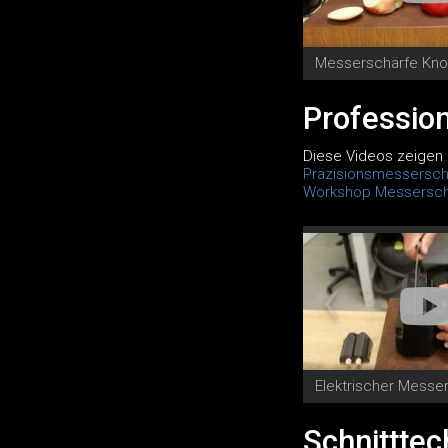
Messerschärfe Kn
Professio
Diese Videos zeigen 
Präzisions
messersch
Workshop Messersch
Elektrischer Messe
Schnitttec