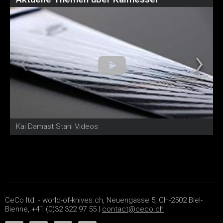
Kai Damast Stahl Videos
K
CeCo ltd. - world-of-knives.ch, Neuengasse 5, CH-2502 Biel-
Bienne, +41 (0)32 322 97 55 |
contact@ceco.ch