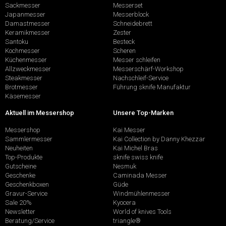
Sackmesser
Messerset
Japanmesser
Messerblock
Damastmesser
Schneidebrett
Keramikmesser
Zester
Santoku
Besteck
Kochmesser
Scheren
Küchenmesser
Messer schleifen
Allzweckmesser
Messerschärf-Workshop
Steakmesser
Nachschleif-Service
Brotmesser
Führung sknife Manufaktur
Käsemesser
Aktuell im Messershop
Unsere Top-Marken
Messershop
Kai Messer
Sammlermesser
Kai Collection by Danny Khezzar
Neuheiten
Kai Michel Bras
Top-Produkte
sknife swiss knife
Gutscheine
Nesmuk
Geschenke
Caminada Messer
Geschenkboxen
Güde
Gravur-Service
Windmühlenmesser
Sale 20%
Kyocera
Newsletter
World of knives Tools
Beratung/Service
triangle®