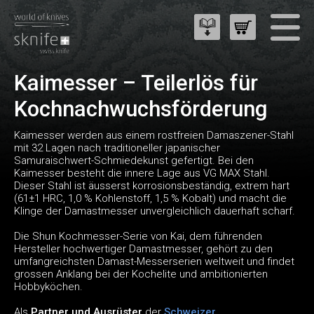
Kaimesser – Teilerlös für
Kochnachwuchsförderung
Kaimesser werden aus einem rostfreien Damaszener-Stahl
mit 32 Lagen nach traditioneller japanischer
Samuraischwert-Schmiedekunst gefertigt. Bei den
Kaimesser besteht die innere Lage aus VG MAX Stahl.
Dieser Stahl ist äusserst korrosionsbeständig, extrem hart
(61±1 HRC, 1,0 % Kohlenstoff, 1,5 % Kobalt) und macht die
Klinge der Damastmesser unvergleichlich dauerhaft scharf.
Die Shun Kochmesser-Serie von Kai, dem führenden
Hersteller hochwertiger Damastmesser, gehört zu den
umfangreichsten Damast-Messerserien weltweit und findet
grossen Anklang bei der Kochelite und ambitionierten
Hobbyköchen.
Als
Partner und Ausrüster
der
Schweizer