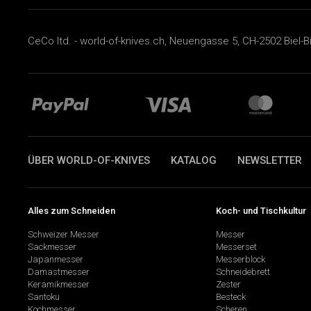
CeCo ltd. - world-of-knives.ch, Neuengasse 5, CH-2502 Biel-B
ÜBER WORLD-OF-KNIVES
KATALOG
NEWSLETTER
Alles zum Schneiden
Koch- und Tischkultur
Schweizer Messer
Messer
Sackmesser
Messerset
Japanmesser
Messerblock
Damastmesser
Schneidebrett
Keramikmesser
Zester
Santoku
Besteck
Kochmesser
Scheren