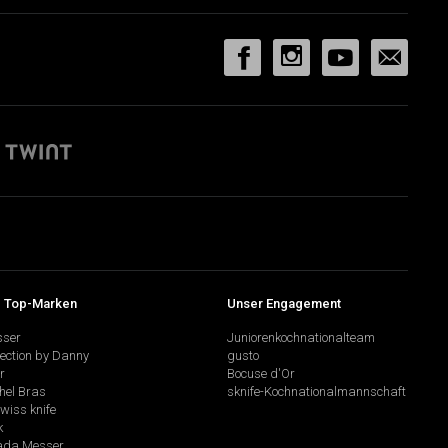
 Top-Marken
Unser Engagement
sser
Juniorenkochnationalteam
lection by Danny
gusto
r
Bocuse d'Or
hel Bras
sknife-Kochnationalmannschaft
swiss knife
k
da Messer