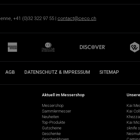
ienne, +41 (0)32 322 97 55 |
contact@ceco.ch
AGB
DATENSCHUTZ & IMPRESSUM
SITEMAP
Aktuell im Messershop
Unsere
Messershop
Kai Me
Sammlermesser
Kai Col
Neuheiten
Khezza
Top-Produkte
Kai Mic
Gutscheine
sknife 
Geschenke
Nesmu
Geschenkboxen
Camina