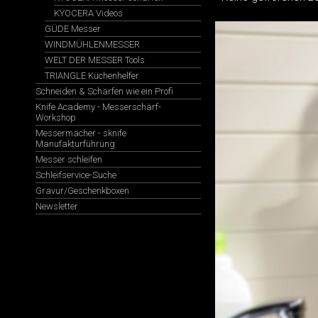
KYOCERA Videos
GÜDE Messer
WINDMÜHLENMESSER
WELT DER MESSER Tools
TRIANGLE Küchenhelfer
Schneiden & Schärfen wie ein Profi
Knife Academy - Messerschärf-
Workshop
Messermacher - sknife
Manufakturführung
Messer schleifen
Schleifservice-Suche
Gravur/Geschenkboxen
Newsletter