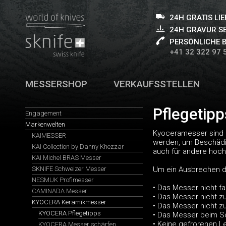
24H GRATIS LI
24H GRAVUR S
PERSÖNLICHE 
+41 32 322 97 
MESSERSHOP
VERKAUFSSTELLEN
Pflegetip
Engagement
Markenwelten
Kyoceramesser sind p
KAIMESSER
werden, um Beschädig
KAI Collection by Danny Khezzar
auch für andere hochw
KAI Michel BRAS Messer
SKNIFE Schweizer Messer
Um ein Ausbrechen de
NESMUK Profimesser
• Das Messer nicht fa
CAMINADA Messer
• Das Messer nicht 
KYOCERA Keramikmesser
• Das Messer nicht 
KYOCERA Pflegetipps
• Das Messer beim Sc
• Keine gefrorenen 
KYOCERA Messer schärfen