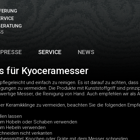
EFERUNG
ERVICE
BERATUNG
55
PRESSE
SERVICE
NEWS
ps für Kyoceramesser
flegeleicht und einfach zu reinigen. Es ist darauf zu achten, das
ungen zu vermeiden. Die Produkte mit Kunststoffgriff sind prinzip
ertige Messer, die Reinigung von Hand. Auch empfehlen wir als Ar
r Keramikklinge zu vermeiden, beachten Sie die folgenden Empf
llen lassen
zum Hobeln oder Schaben verwenden
zum Hebeln verwenden
hneiden nicht verkanten
Lebensmittel, Knochen oder Gräte mit dem Messer schneiden