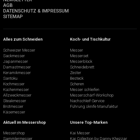
AGB
DATENSCHUTZ & IMPRESSUM
SITEMAP
Alles zum Schneiden
Koch- und Tischkultur
Schweizer Messer
Messer
Sackmesser
Messerset
Japanmesser
Messerblock
Damastmesser
Schneidebrett
Keramikmesser
Zester
Santoku
Besteck
Kochmesser
Scheren
Küchenmesser
Messer schleifen
Allzweckmesser
Messerschärf-Workshop
Steakmesser
Nachschleif-Service
Brotmesser
Führung sknife Manufaktur
Käsemesser
Aktuell im Messershop
Unsere Top-Marken
Messershop
Kai Messer
Sammlermesser
Kai Collection by Danny Khezzar