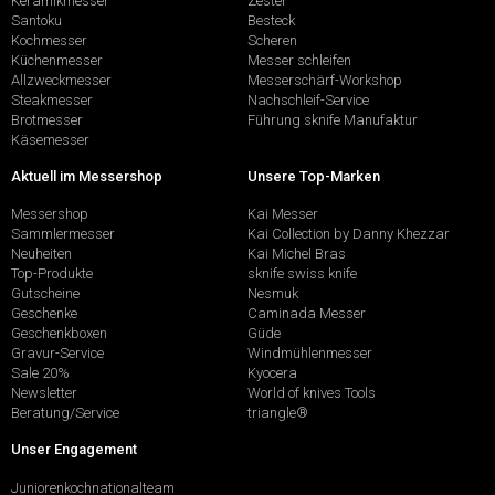
Keramikmesser
Zester
Santoku
Besteck
Kochmesser
Scheren
Küchenmesser
Messer schleifen
Allzweckmesser
Messerschärf-Workshop
Steakmesser
Nachschleif-Service
Brotmesser
Führung sknife Manufaktur
Käsemesser
Aktuell im Messershop
Unsere Top-Marken
Messershop
Kai Messer
Sammlermesser
Kai Collection by Danny Khezzar
Neuheiten
Kai Michel Bras
Top-Produkte
sknife swiss knife
Gutscheine
Nesmuk
Geschenke
Caminada Messer
Geschenkboxen
Güde
Gravur-Service
Windmühlenmesser
Sale 20%
Kyocera
Newsletter
World of knives Tools
Beratung/Service
triangle®
Unser Engagement
Juniorenkochnationalteam