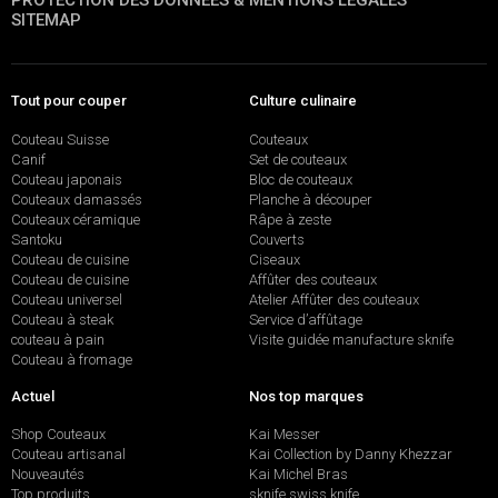
SITEMAP
Tout pour couper
Culture culinaire
Couteau Suisse
Couteaux
Canif
Set de couteaux
Couteau japonais
Bloc de couteaux
Couteaux damassés
Planche à découper
Couteaux céramique
Râpe à zeste
Santoku
Couverts
Couteau de cuisine
Ciseaux
Couteau de cuisine
Affûter des couteaux
Couteau universel
Atelier Affûter des couteaux
Couteau à steak
Service d’affûtage
couteau à pain
Visite guidée manufacture sknife
Couteau à fromage
Actuel
Nos top marques
Shop Couteaux
Kai Messer
Couteau artisanal
Kai Collection by Danny Khezzar
Nouveautés
Kai Michel Bras
Top produits
sknife swiss knife