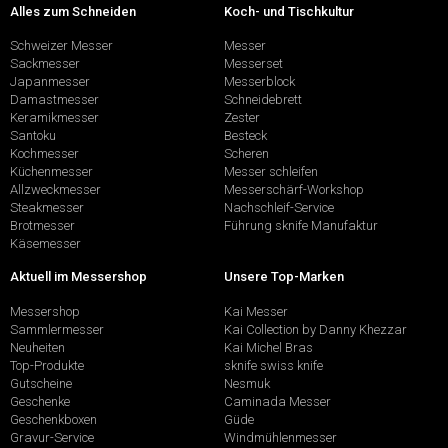
Alles zum Schneiden
Koch- und Tischkultur
Schweizer Messer
Messer
Sackmesser
Messerset
Japanmesser
Messerblock
Damastmesser
Schneidebrett
Keramikmesser
Zester
Santoku
Besteck
Kochmesser
Scheren
Küchenmesser
Messer schleifen
Allzweckmesser
Messerschärf-Workshop
Steakmesser
Nachschleif-Service
Brotmesser
Führung sknife Manufaktur
Käsemesser
Aktuell im Messershop
Unsere Top-Marken
Messershop
Kai Messer
Sammlermesser
Kai Collection by Danny Khezzar
Neuheiten
Kai Michel Bras
Top-Produkte
sknife swiss knife
Gutscheine
Nesmuk
Geschenke
Caminada Messer
Geschenkboxen
Güde
Gravur-Service
Windmühlenmesser