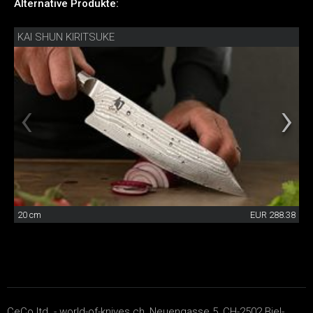
Alternative Produkte:
KAI SHUN KIRITSUKE
20 cm
EUR 288.38
CeCo ltd. - world-of-knives.ch, Neuengasse 5, CH-2502 Biel-