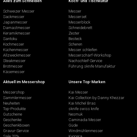
Alles zum Schneiden
Koch- und Tischkultur
Schweizer Messer
Messer
Sackmesser
Messerset
Japanmesser
Messerblock
Damastmesser
Schneidebrett
Keramikmesser
Zester
Santoku
Besteck
Kochmesser
Scheren
Küchenmesser
Messer schleifen
Allzweckmesser
Messerschärf-Workshop
Steakmesser
Nachschleif-Service
Brotmesser
Führung sknife Manufaktur
Käsemesser
Aktuell im Messershop
Unsere Top-Marken
Messershop
Kai Messer
Sammlermesser
Kai Collection by Danny Khezzar
Neuheiten
Kai Michel Bras
Top-Produkte
sknife swiss knife
Gutscheine
Nesmuk
Geschenke
Caminada Messer
Geschenkboxen
Güde
Gravur-Service
Windmühlenmesser
Sale 20%
Kyocera