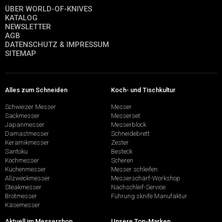
ÜBER WORLD-OF-KNIVES
KATALOG
NEWSLETTER
AGB
DATENSCHUTZ & IMPRESSUM
SITEMAP
Alles zum Schneiden
Koch- und Tischkultur
Schweizer Messer
Messer
Sackmesser
Messerset
Japanmesser
Messerblock
Damastmesser
Schneidebrett
Keramikmesser
Zester
Santoku
Besteck
Kochmesser
Scheren
Küchenmesser
Messer schleifen
Allzweckmesser
Messerschärf-Workshop
Steakmesser
Nachschleif-Service
Brotmesser
Führung sknife Manufaktur
Käsemesser
Aktuell im Messershop
Unsere Top-Marken