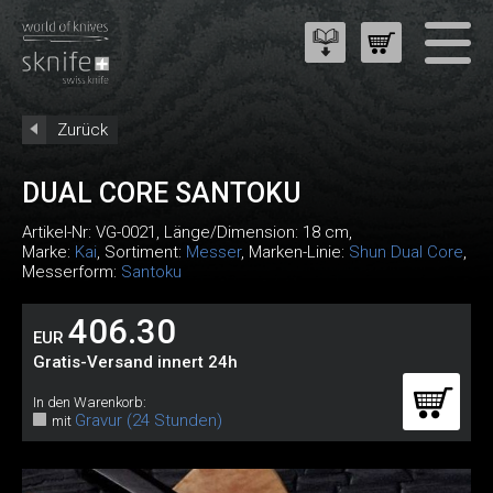
Zurück
DUAL CORE SANTOKU
Artikel-Nr:
VG-0021
, Länge/Dimension: 18 cm,
Marke:
Kai
, Sortiment:
Messer
, Marken-Linie:
Shun Dual Core
,
Messerform:
Santoku
406.30
EUR
Gratis-Versand innert 24h
In den Warenkorb:
Gravur (24 Stunden)
mit