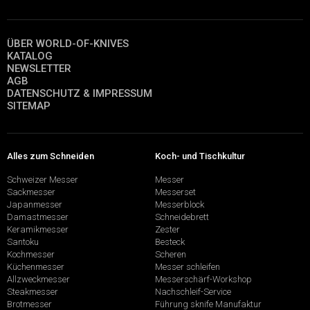
ÜBER WORLD-OF-KNIVES
KATALOG
NEWSLETTER
AGB
DATENSCHUTZ & IMPRESSUM
SITEMAP
Alles zum Schneiden
Koch- und Tischkultur
Schweizer Messer
Messer
Sackmesser
Messerset
Japanmesser
Messerblock
Damastmesser
Schneidebrett
Keramikmesser
Zester
Santoku
Besteck
Kochmesser
Scheren
Küchenmesser
Messer schleifen
Allzweckmesser
Messerschärf-Workshop
Steakmesser
Nachschleif-Service
Brotmesser
Führung sknife Manufaktur