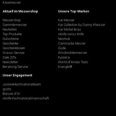
Käsemesser
Aktuell im Messershop
Unsere Top-Marken
Messershop
Kai Messer
Sammlermesser
Kai Collection by Danny Khezzar
Neuheiten
Kai Michel Bras
Top-Produkte
sknife swiss knife
Gutscheine
Nesmuk
Geschenke
Caminada Messer
Geschenkboxen
Güde
Gravur-Service
Windmühlenmesser
Sale 20%
Kyocera
Newsletter
World of knives Tools
Beratung/Service
triangle®
Unser Engagement
Juniorenkochnationalteam
gusto
Bocuse d'Or
sknife-Kochnationalmannschaft