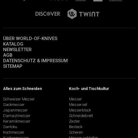
ÜBER WORLD-OF-KNIVES
KATALOG
NEWSLETTER
AGB
DATENSCHUTZ & IMPRESSUM
SITEMAP
Alles zum Schneiden
Koch- und Tischkultur
Schweizer Messer
Messer
Sackmesser
Messerset
Japanmesser
Messerblock
Damastmesser
Schneidebrett
Keramikmesser
Zester
Santoku
Besteck
Kochmesser
Scheren
Küchenmesser
Messer schleifen