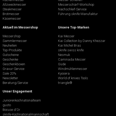
Allzweckmesser
Messerschärf-Workshop
Steakmesser
Nachschleif-Service
Brotmesser
Führung sknife Manufaktur
Käsemesser
Aktuell im Messershop
Unsere Top-Marken
Messershop
Kai Messer
Sammlermesser
Kai Collection by Danny Khezzar
Neuheiten
Kai Michel Bras
Top-Produkte
sknife swiss knife
Gutscheine
Nesmuk
Geschenke
Caminada Messer
Geschenkboxen
Güde
Gravur-Service
Windmühlenmesser
Sale 20%
Kyocera
Newsletter
World of knives Tools
Beratung/Service
triangle®
Unser Engagement
Juniorenkochnationalteam
gusto
Bocuse d'Or
sknife-Kochnationalmannschaft