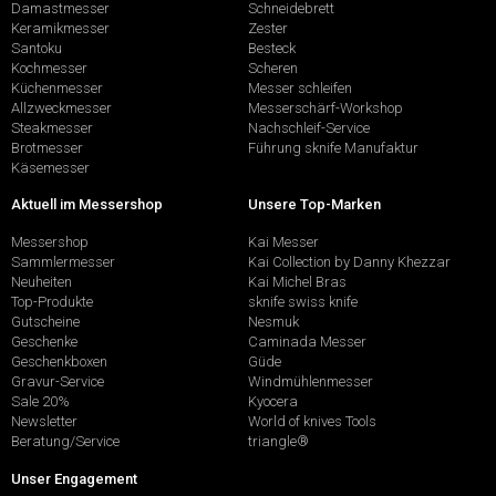
Damastmesser
Schneidebrett
Keramikmesser
Zester
Santoku
Besteck
Kochmesser
Scheren
Küchenmesser
Messer schleifen
Allzweckmesser
Messerschärf-Workshop
Steakmesser
Nachschleif-Service
Brotmesser
Führung sknife Manufaktur
Käsemesser
Aktuell im Messershop
Unsere Top-Marken
Messershop
Kai Messer
Sammlermesser
Kai Collection by Danny Khezzar
Neuheiten
Kai Michel Bras
Top-Produkte
sknife swiss knife
Gutscheine
Nesmuk
Geschenke
Caminada Messer
Geschenkboxen
Güde
Gravur-Service
Windmühlenmesser
Sale 20%
Kyocera
Newsletter
World of knives Tools
Beratung/Service
triangle®
Unser Engagement