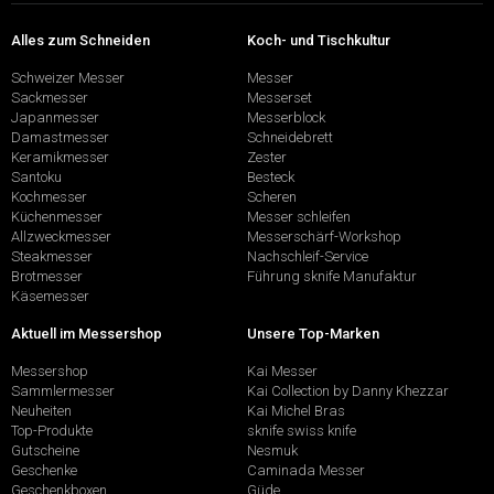
Alles zum Schneiden
Koch- und Tischkultur
Schweizer Messer
Messer
Sackmesser
Messerset
Japanmesser
Messerblock
Damastmesser
Schneidebrett
Keramikmesser
Zester
Santoku
Besteck
Kochmesser
Scheren
Küchenmesser
Messer schleifen
Allzweckmesser
Messerschärf-Workshop
Steakmesser
Nachschleif-Service
Brotmesser
Führung sknife Manufaktur
Käsemesser
Aktuell im Messershop
Unsere Top-Marken
Messershop
Kai Messer
Sammlermesser
Kai Collection by Danny Khezzar
Neuheiten
Kai Michel Bras
Top-Produkte
sknife swiss knife
Gutscheine
Nesmuk
Geschenke
Caminada Messer
Geschenkboxen
Güde