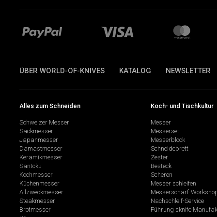
ÜBER WORLD-OF-KNIVES
KATALOG
NEWSLETTER
Alles zum Schneiden
Koch- und Tischkultur
Schweizer Messer
Messer
Sackmesser
Messerset
Japanmesser
Messerblock
Damastmesser
Schneidebrett
Keramikmesser
Zester
Santoku
Besteck
Kochmesser
Scheren
Küchenmesser
Messer schleifen
Allzweckmesser
Messerschärf-Worksho
Steakmesser
Nachschleif-Service
Brotmesser
Führung sknife Manufak