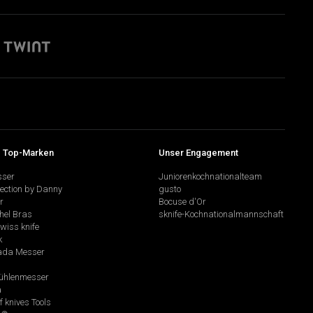
 Top-Marken
Unser Engagement
sser
Juniorenkochnationalteam
lection by Danny
gusto
r
Bocuse d'Or
hel Bras
sknife-Kochnationalmannschaft
swiss knife
k
da Messer
hlenmesser
a
f knives Tools