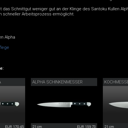
bt das Schnittgut weniger gut an der Klinge des Santoku Kullen Alp
n schneller Arbeitsprozess ermöglicht.
en Alpha
lege
e:
A
ALPHA SCHINKENMESSER
KOCHMESSE
EUR 170.45
21 cm
EUR 159.73
21 cm