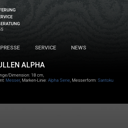
EFERUNG
ERVICE
BERATUNG
55
PRESSE
SERVICE
NEWS
ULLEN ALPHA
änge/Dimension: 18 cm,
nt:
Messer
, Marken-Linie:
Alpha Serie
, Messerform:
Santoku