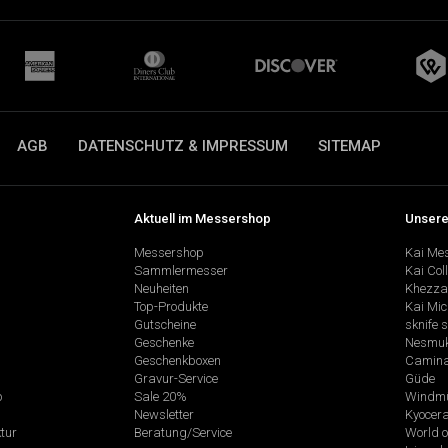
AGB
DATENSCHUTZ & IMPRESSUM
SITEMAP
Aktuell im Messershop
Unsere
Messershop
Kai Me
Sammlermesser
Kai Col
Neuheiten
Khezza
Top-Produkte
Kai Mic
Gutscheine
sknife 
Geschenke
Nesmu
Geschenkboxen
Camina
Gravur-Service
Güde
p
Sale 20%
Windmü
Newsletter
Kyocer
tur
Beratung/Service
World o