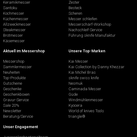
Keramikmesser
Zester
Santoku
Besteck
Kochmesser
Scheren
Küchenmesser
Messer schleifen
Allzweckmesser
Messerschärf-Workshop
Steakmesser
Nachschleif-Service
Brotmesser
Führung sknife Manufaktur
Käsemesser
Aktuell im Messershop
Unsere Top-Marken
Messershop
Kai Messer
Sammlermesser
Kai Collection by Danny Khezzar
Neuheiten
Kai Michel Bras
Top-Produkte
sknife swiss knife
Gutscheine
Nesmuk
Geschenke
Caminada Messer
Geschenkboxen
Güde
Gravur-Service
Windmühlenmesser
Sale 20%
Kyocera
Newsletter
World of knives Tools
Beratung/Service
triangle®
Unser Engagement