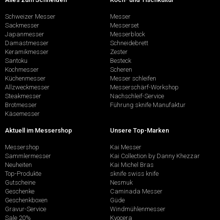
Schweizer Messer
Messer
Sackmesser
Messerset
Japanmesser
Messerblock
Damastmesser
Schneidebrett
Keramikmesser
Zester
Santoku
Besteck
Kochmesser
Scheren
Küchenmesser
Messer schleifen
Allzweckmesser
Messerschärf-Workshop
Steakmesser
Nachschleif-Service
Brotmesser
Führung sknife Manufaktur
Käsemesser
Aktuell im Messershop
Unsere Top-Marken
Messershop
Kai Messer
Sammlermesser
Kai Collection by Danny Khezzar
Neuheiten
Kai Michel Bras
Top-Produkte
sknife swiss knife
Gutscheine
Nesmuk
Geschenke
Caminada Messer
Geschenkboxen
Güde
Gravur-Service
Windmühlenmesser
Sale 20%
Kyocera