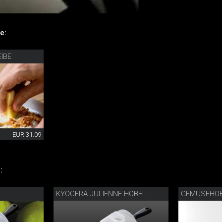
e:
IBE
EUR 31.09
:
KYOCERA JULIENNE HOBEL
GEMÜSEHO