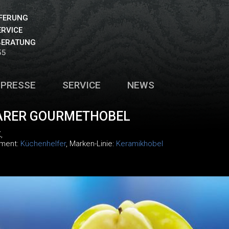
EFERUNG
ERVICE
BERATUNG
55
PRESSE
SERVICE
NEWS
ARER GOURMETHOBEL
K
,
iment:
Küchenhelfer
, Marken-Linie:
Keramikhobel