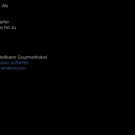
 Als
arfer
s hin zu
tellbarer Gourmethobel
ser schärfen
ramikmesser