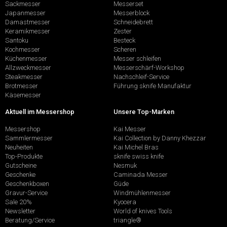
Sackmesser
Messerset
Japanmesser
Messerblock
Damastmesser
Schneidebrett
Keramikmesser
Zester
Santoku
Besteck
Kochmesser
Scheren
Küchenmesser
Messer schleifen
Allzweckmesser
Messerschärf-Workshop
Steakmesser
Nachschleif-Service
Brotmesser
Führung sknife Manufaktur
Käsemesser
Aktuell im Messershop
Unsere Top-Marken
Messershop
Kai Messer
Sammlermesser
Kai Collection by Danny Khezzar
Neuheiten
Kai Michel Bras
Top-Produkte
sknife swiss knife
Gutscheine
Nesmuk
Geschenke
Caminada Messer
Geschenkboxen
Güde
Gravur-Service
Windmühlenmesser
Sale 20%
Kyocera
Newsletter
World of knives Tools
Beratung/Service
triangle®